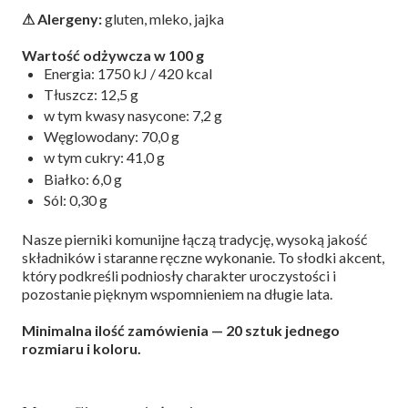
⚠ Alergeny:
gluten, mleko, jajka
Wartość odżywcza w 100 g
Energia: 1750 kJ / 420 kcal
Tłuszcz: 12,5 g
w tym kwasy nasycone: 7,2 g
Węglowodany: 70,0 g
w tym cukry: 41,0 g
Białko: 6,0 g
Sól: 0,30 g
Nasze pierniki komunijne łączą tradycję, wysoką jakość
składników i staranne ręczne wykonanie. To słodki akcent,
który podkreśli podniosły charakter uroczystości i
pozostanie pięknym wspomnieniem na długie lata.
Minimalna ilość zamówienia — 20 sztuk jednego
rozmiaru i koloru.