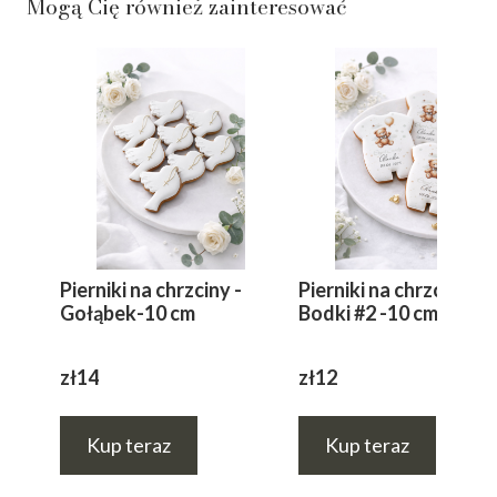
Mogą Cię również zainteresować
Pierniki na chrzciny -
Pierniki na chrzciny -
Gołąbek-10 cm
Bodki #2 -10 cm
zł14
zł12
Kup teraz
Kup teraz