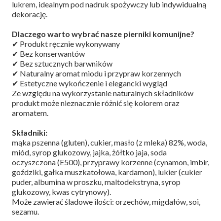
lukrem, idealnym pod nadruk spożywczy lub indywidualną
dekorację.
Dlaczego warto wybrać nasze pierniki komunijne?
✔ Produkt ręcznie wykonywany
✔ Bez konserwantów
✔ Bez sztucznych barwników
✔ Naturalny aromat miodu i przypraw korzennych
✔ Estetyczne wykończenie i elegancki wygląd
Ze względu na wykorzystanie naturalnych składników
produkt może nieznacznie różnić się kolorem oraz
aromatem.
Składniki:
mąka pszenna (gluten), cukier, masło (z mleka) 82%, woda,
miód, syrop glukozowy, jajka, żółtko jaja, soda
oczyszczona (E500), przyprawy korzenne (cynamon, imbir,
goździki, gałka muszkatołowa, kardamon), lukier (cukier
puder, albumina w proszku, maltodekstryna, syrop
glukozowy, kwas cytrynowy).
Może zawierać śladowe ilości: orzechów, migdałów, soi,
sezamu.