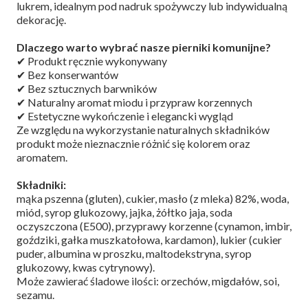
lukrem, idealnym pod nadruk spożywczy lub indywidualną
dekorację.
Dlaczego warto wybrać nasze pierniki komunijne?
✔ Produkt ręcznie wykonywany
✔ Bez konserwantów
✔ Bez sztucznych barwników
✔ Naturalny aromat miodu i przypraw korzennych
✔ Estetyczne wykończenie i elegancki wygląd
Ze względu na wykorzystanie naturalnych składników
produkt może nieznacznie różnić się kolorem oraz
aromatem.
Składniki:
mąka pszenna (gluten), cukier, masło (z mleka) 82%, woda,
miód, syrop glukozowy, jajka, żółtko jaja, soda
oczyszczona (E500), przyprawy korzenne (cynamon, imbir,
goździki, gałka muszkatołowa, kardamon), lukier (cukier
puder, albumina w proszku, maltodekstryna, syrop
glukozowy, kwas cytrynowy).
Może zawierać śladowe ilości: orzechów, migdałów, soi,
sezamu.