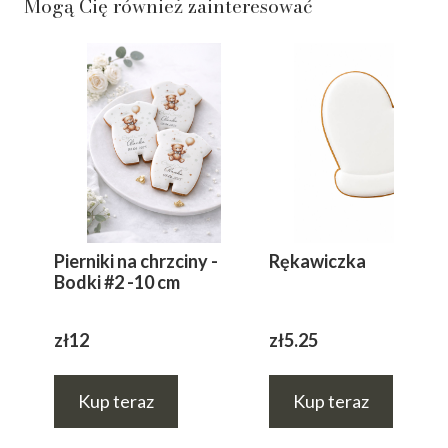
Mogą Cię również zainteresować
Pierniki na chrzciny -
Rękawiczka
Bodki #2 -10 cm
zł12
zł5.25
Kup teraz
Kup teraz