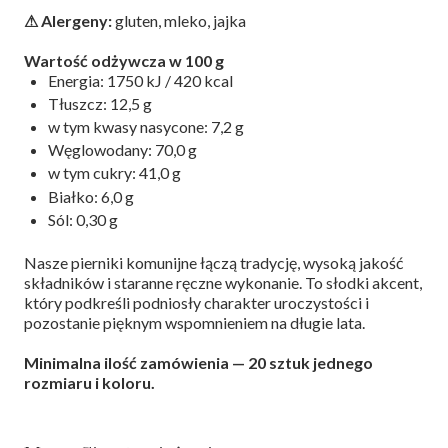
⚠ Alergeny:
gluten, mleko, jajka
Wartość odżywcza w 100 g
Energia: 1750 kJ / 420 kcal
Tłuszcz: 12,5 g
w tym kwasy nasycone: 7,2 g
Węglowodany: 70,0 g
w tym cukry: 41,0 g
Białko: 6,0 g
Sól: 0,30 g
Nasze pierniki komunijne łączą tradycję, wysoką jakość
składników i staranne ręczne wykonanie. To słodki akcent,
który podkreśli podniosły charakter uroczystości i
pozostanie pięknym wspomnieniem na długie lata.
Minimalna ilość zamówienia — 20 sztuk jednego
rozmiaru i koloru.