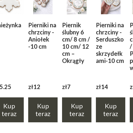
nieżynka
Pierniki na
Piernik
Pierniki na
P
chrzciny -
ślubny 6
chrzciny -
ś
Aniołek
cm/ 8 cm /
Serduszko
c
-10 cm
10 cm/ 12
ze
/
cm –
skrzydełk
P
Okrągły
ami-10 cm
p
w
5.25
zł12
zł7
zł14
z
Kup
Kup
Kup
Kup
teraz
teraz
teraz
teraz