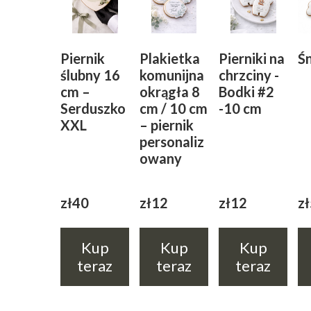
Piernik
Plakietka
Pierniki na
Ś
ślubny 16
komunijna
chrzciny -
cm –
okrągła 8
Bodki #2
Serduszko
cm / 10 cm
-10 cm
XXL
– piernik
personaliz
owany
zł40
zł12
zł12
zł
Kup
Kup
Kup
teraz
teraz
teraz