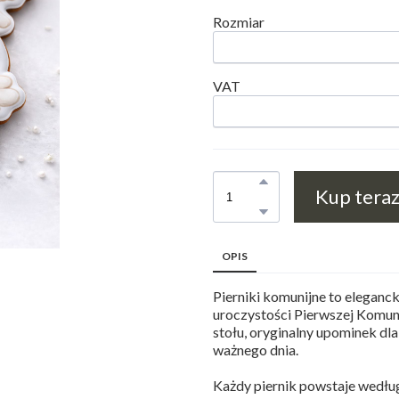
Rozmiar
VAT
Kup tera
OPIS
Pierniki komunijne to eleganc
uroczystości Pierwszej Komun
stołu, oryginalny upominek dl
ważnego dnia.
Każdy piernik powstaje według