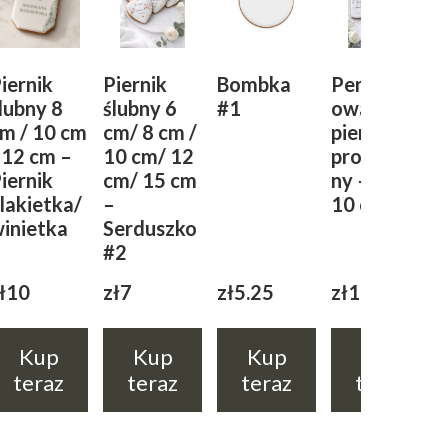
iernik
Piernik
Bombka
Personaliz
lubny 8
ślubny 6
#1
owany
m / 10 cm
cm/ 8 cm /
piernik
 12 cm –
10 cm/ 12
prostokąt
iernik
cm/ 15 cm
ny – 8 cm /
lakietka/
–
10 cm
inietka
Serduszko
#2
ł10
zł7
zł5.25
zł11
Kup
Kup
Kup
Kup
teraz
teraz
teraz
teraz