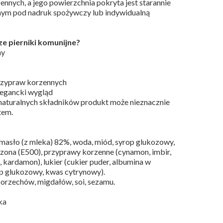
nych, a jego powierzchnia pokryta jest starannie
nym pod nadruk spożywczy lub indywidualną
e pierniki komunijne?
ny
rzypraw korzennych
legancki wygląd
naturalnych składników produkt może nieznacznie
tem.
, masło (z mleka) 82%, woda, miód, syrop glukozowy,
zczona (E500), przyprawy korzenne (cynamon, imbir,
 kardamon), lukier (cukier puder, albumina w
op glukozowy, kwas cytrynowy).
 orzechów, migdałów, soi, sezamu.
ka