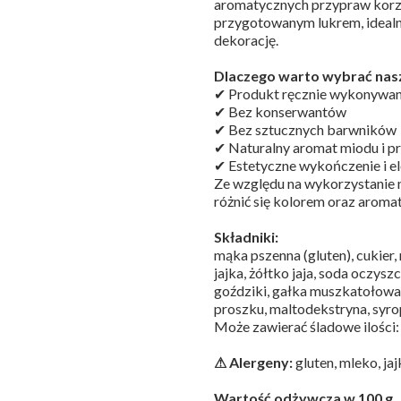
aromatycznych przypraw korzen
przygotowanym lukrem, ideal
dekorację.
Dlaczego warto wybrać nasz
✔ Produkt ręcznie wykonywa
✔ Bez konserwantów
✔ Bez sztucznych barwników
✔ Naturalny aromat miodu i p
✔ Estetyczne wykończenie i e
Ze względu na wykorzystanie 
różnić się kolorem oraz aroma
Składniki:
mąka pszenna (gluten), cukier
jajka, żółtko jaja, soda oczys
goździki, gałka muszkatołowa,
proszku, maltodekstryna, syr
Może zawierać śladowe ilości:
⚠ Alergeny:
gluten, mleko, jaj
Wartość odżywcza w 100 g