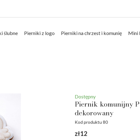
ki ślubne
Pierniki z logo
Pierniki na chrzest i komunię
Mini 
Dostępny
Piernik komunijny P
dekorowany
Kod produktu 80
zł12