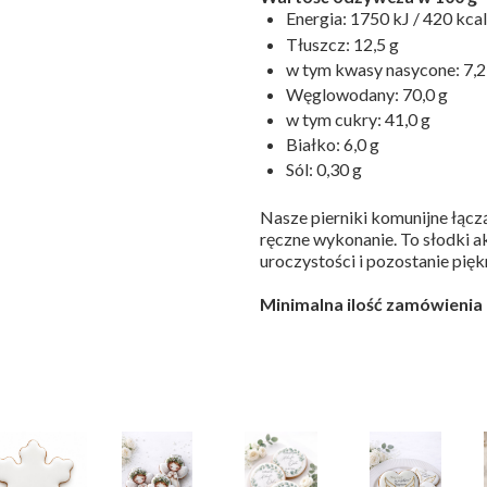
Energia: 1750 kJ / 420 kcal
Tłuszcz: 12,5 g
w tym kwasy nasycone: 7,2
Węglowodany: 70,0 g
w tym cukry: 41,0 g
Białko: 6,0 g
Sól: 0,30 g
Nasze pierniki komunijne łącz
ręczne wykonanie. To słodki a
uroczystości i pozostanie pię
Minimalna ilość zamówienia 