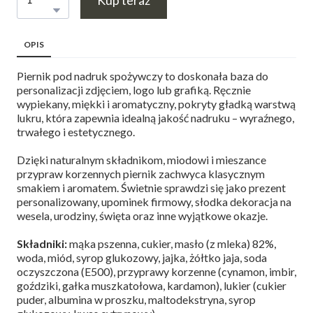
OPIS
Piernik pod nadruk spożywczy to doskonała baza do
personalizacji zdjęciem, logo lub grafiką. Ręcznie
wypiekany, miękki i aromatyczny, pokryty gładką warstwą
lukru, która zapewnia idealną jakość nadruku – wyraźnego,
trwałego i estetycznego.
Dzięki naturalnym składnikom, miodowi i mieszance
przypraw korzennych piernik zachwyca klasycznym
smakiem i aromatem. Świetnie sprawdzi się jako prezent
personalizowany, upominek firmowy, słodka dekoracja na
wesela, urodziny, święta oraz inne wyjątkowe okazje.
Składniki:
mąka pszenna, cukier, masło (z mleka) 82%,
woda, miód, syrop glukozowy, jajka, żółtko jaja, soda
oczyszczona (E500), przyprawy korzenne (cynamon, imbir,
goździki, gałka muszkatołowa, kardamon), lukier (cukier
puder, albumina w proszku, maltodekstryna, syrop