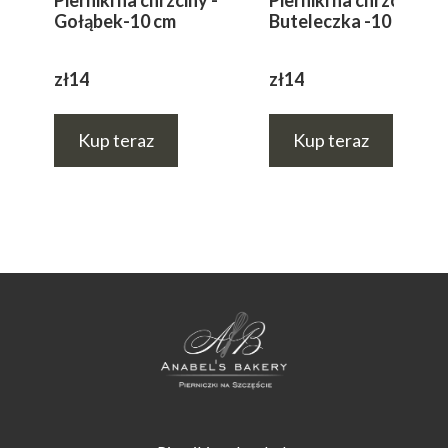
Pierniki na chrzciny -
Pierniki na chrzciny -
Gołąbek-10 cm
Buteleczka -10 cm
zł14
zł14
Kup teraz
Kup teraz