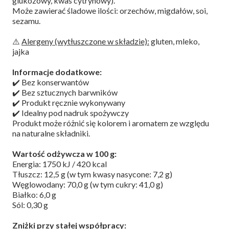
glukozowy, kwas cytrynowy).
Może zawierać śladowe ilości: orzechów, migdałów, soi,
sezamu.
⚠️
Alergeny (wytłuszczone w składzie):
gluten, mleko,
jajka
Informacje dodatkowe:
✔️ Bez konserwantów
✔️ Bez sztucznych barwników
✔️ Produkt ręcznie wykonywany
✔️ Idealny pod nadruk spożywczy
Produkt może różnić się kolorem i aromatem ze względu
na naturalne składniki.
Wartość odżywcza w 100 g:
Energia: 1750 kJ / 420 kcal
Tłuszcz: 12,5 g (w tym kwasy nasycone: 7,2 g)
Węglowodany: 70,0 g (w tym cukry: 41,0 g)
Białko: 6,0 g
Sól: 0,30 g
Zniżki przy stałej współpracy: